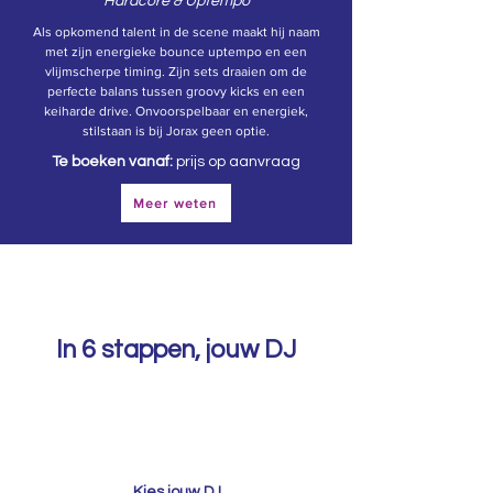
Hardcore & Uptempo
Als opkomend talent in de scene maakt hij naam
met zijn energieke bounce uptempo en een
vlijmscherpe timing. Zijn sets draaien om de
perfecte balans tussen groovy kicks en een
keiharde drive. Onvoorspelbaar en energiek,
stilstaan is bij Jorax geen optie.
Te boeken vanaf:
prijs op aanvraag
Meer weten
In 6 stappen, jouw DJ
1
Kies jouw DJ