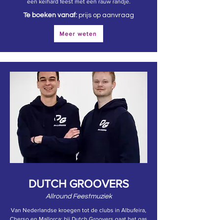
een keihard feest met een rauw randje.
Te boeken vanaf:
prijs op aanvraag
Meer weten
DUTCH GROOVERS
Allround Feestmuziek
Van Nederlandse kroegen tot de clubs in Albufeira,
Cherso en Mallorca: bij Dutch Groovers gaat het gas