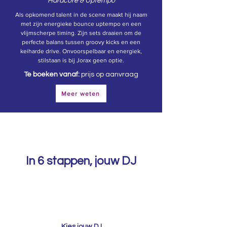
Hardcore & Uptempo
Als opkomend talent in de scene maakt hij naam
met zijn energieke bounce uptempo en een
vlijmscherpe timing. Zijn sets draaien om de
perfecte balans tussen groovy kicks en een
keiharde drive. Onvoorspelbaar en energiek,
stilstaan is bij Jorax geen optie.
Te boeken vanaf:
prijs op aanvraag
Meer weten
In 6 stappen, jouw DJ
1
Kies jouw DJ