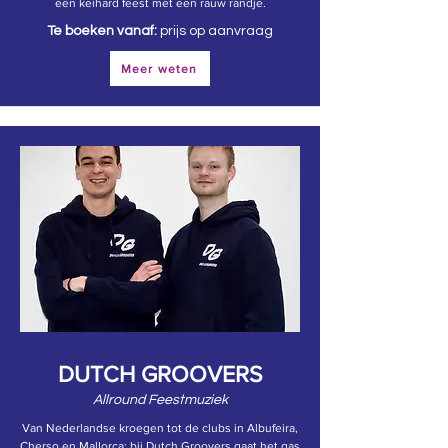
een keihard feest met een rauw randje.
Te boeken vanaf:
prijs op aanvraag
Meer weten
DUTCH GROOVERS
Allround Feestmuziek
Van Nederlandse kroegen tot de clubs in Albufeira,
Cherso en Mallorca: bij Dutch Groovers gaat het gas